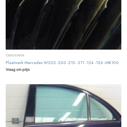
Carrosserie
Plaatwerk Mercedes W202 -203 -210 -211 -124 -126 -MB100
Vraag om prijs