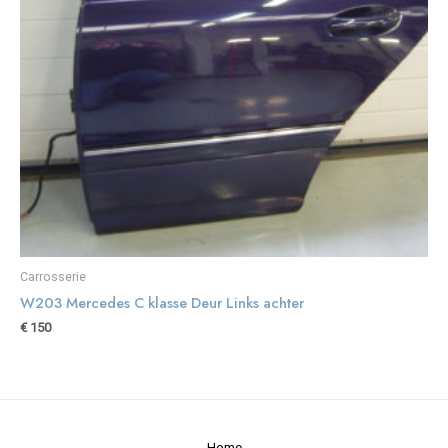
Carrosserie
W203 Mercedes C klasse Deur Links achter
€
150
Home