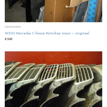
Carrosserie
W203 Mercedes C klasse Motorkap nieuw – origineel
€
345