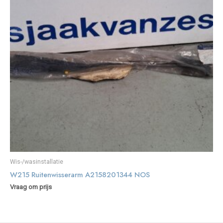
Wis-/wasinstallatie
W215 Ruitenwisserarm A2158201344 NOS
Vraag om prijs