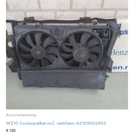
Airco/verwarming
W210 Coolerpakket incl. ventilator A2105002903
€
150