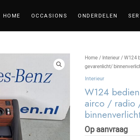
HOME
OCCASIONS
ONDERDELEN
SER
Home
/
Interieur
/ W124 be
gevarenlicht/ binnenverlic
Interieur
W124 bedieni
airco / radio 
binnenverlich
Op aanvraag