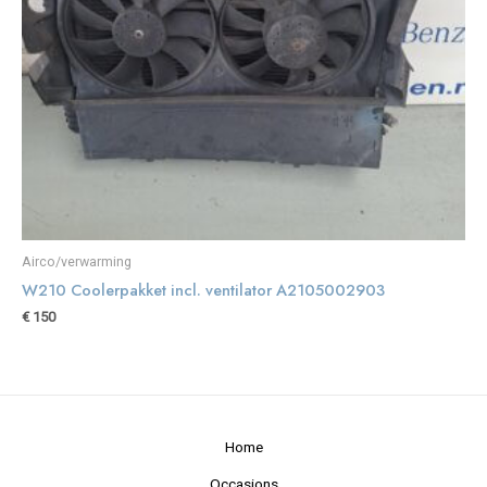
Airco/verwarming
W210 Coolerpakket incl. ventilator A2105002903
€
150
Home
Occasions