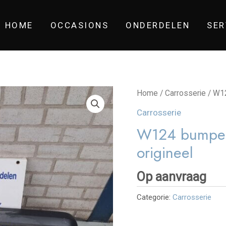
HOME
OCCASIONS
ONDERDELEN
SER
Home
/
Carrosserie
/ W12
Carrosserie
W124 bumper
origineel
Op aanvraag
Categorie:
Carrosserie