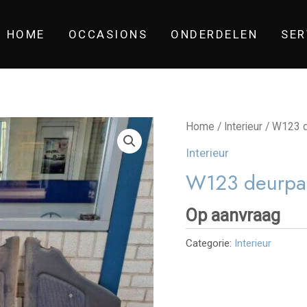
HOME
OCCASIONS
ONDERDELEN
SER
Home
/
Interieur
/ W123 d
Interieur
W123 deurpa
Op aanvraag
Categorie:
Interieur