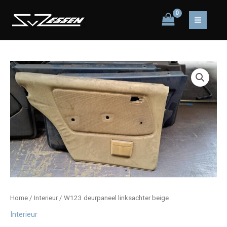
Ga
naar
MAIN
de
inhoud
MEN
Home
/
Interieur
/ W123 deurpaneel linksachter beige
Interieur