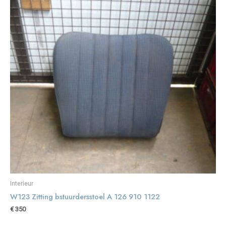
Interieur
W123 Zitting bstuurdersstoel A 126 910 1122
€
350