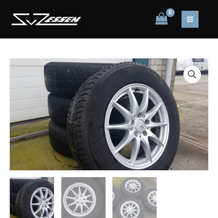
Ga
naar
MAIN
de
inhoud
MEN