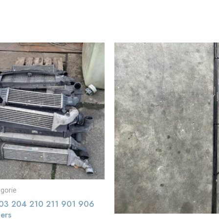
gorie
3 204 210 211 901 906
lers