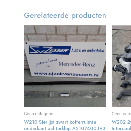
Gerelateerde producten
Geen categorie
Geen cate
W210 Sierlijst zwart kofferruimte
W202 20
onderkant achterklep A2107400393
Intercoo