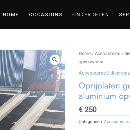
HOME
OCCASIONS
ONDERDELEN
SER
Home
/
Accessoires / di
opvouwbaar
Accessoires / diversen
Oprijplaten ge
aluminium op
€
250
Categorieën:
Accessoires 