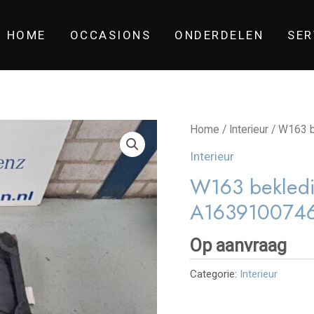
HOME
OCCASIONS
ONDERDELEN
SER
Home
/
Interieur
/ W163 b
Interieur
W163 bekledin
A163910074
Op aanvraag
Categorie:
Interieur