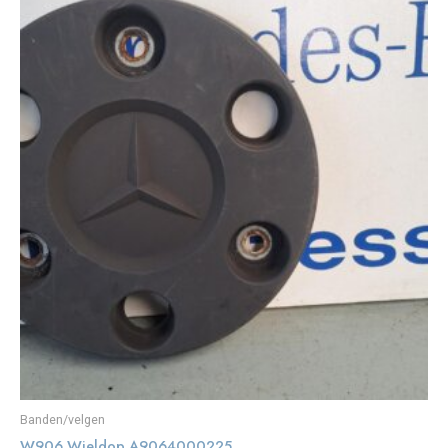
Banden/velgen
W906 Wieldop A9064000225