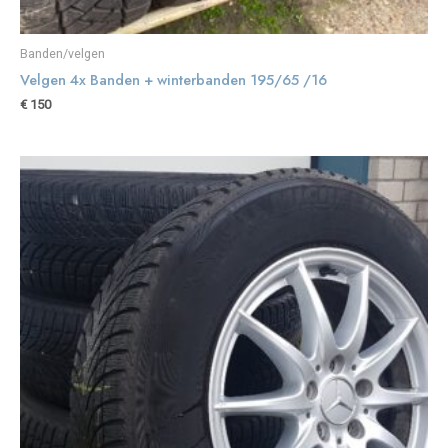
Banden/velgen
Velgen 4x Banden + winterbanden 195/65 /16
€
150